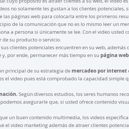
al cuyo propósito es atraer clientes a su web, el video e
deos no solamente les gustan a los clientes potenciales, 
de las páginas web para colocarla entre los primeros re
ncipio de la comunicación que no es lo mismo leer un me
ona a persona si únicamente se lee. Con el video usted 
 de su producto o servicio.
sus clientes potenciales encuentren en su web, además d
e y, por ende, permanecer más tiempo en su
página web
ión principal de su estrategia de
mercadeo por internet
s el video pues está comprobado la capacidad simple q
rmación.
Según diversos estudios, los seres humanos re
podemos asegurarle que, si usted ofrece contenido visual 
 que un buen contenido multimedia, los videos específi
o que el video marketing además de atraer clientes potenc