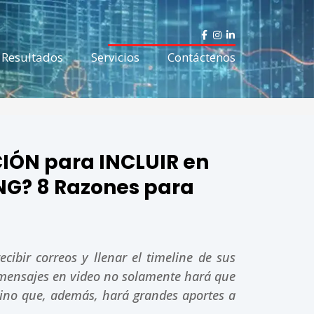
F
I
L
a
n
i
c
s
n
Resultados
Servicios
Contáctenos
e
t
k
b
a
e
o
g
d
o
r
i
k
a
n
-
m
-
f
i
n
CIÓN para INCLUIR en
NG? 8 Razones para
cibir correos y llenar el timeline de sus
r mensajes en video no solamente hará que
sino que, además, hará grandes aportes a