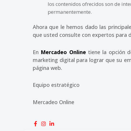
los contenidos ofrecidos son de in
permanentemente.
Ahora que le hemos dado las principale
que usted consulte con expertos para di
En
Mercadeo Online
tiene la opción 
marketing digital para lograr que su e
página web.
Equipo estratégico
Mercadeo Online
F
I
L
a
n
i