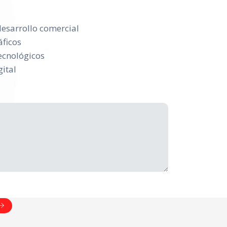
desarrollo comercial
áficos
ecnológicos
ital